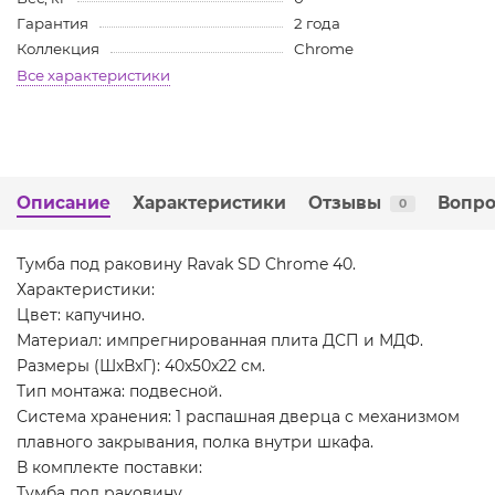
Гарантия
2 года
Коллекция
Chrome
Все характеристики
Описание
Характеристики
Отзывы
Вопро
0
Тумба под раковину Ravak SD Chrome 40.
Характеристики:
Цвет: капучино.
Материал: импрегнированная плита ДСП и МДФ.
Размеры (ШxВxГ): 40x50x22 см.
Тип монтажа: подвесной.
Система хранения: 1 распашная дверца с механизмом
плавного закрывания, полка внутри шкафа.
В комплекте поставки:
Тумба под раковину.