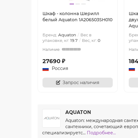
Шкаф - колонна Шерилл
Шка
белый Aquaton 1A206503SH010
дву
Aqu
Бренд:
Aquaton
Вес в
Бре
упаковке, кг:
19.7
Вес, кг:
0
упак
27690 ₽
18
Россия
Запрос наличия
AQUATON
Aquaton: международная санте
сантехники, сочетающий европ
специализируетс...
Подробнее...