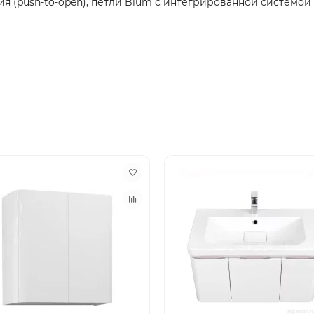
 (push-to-open), петли Blum с интегрированной системой 