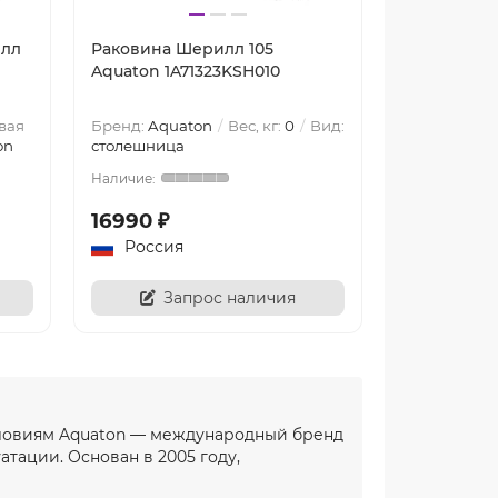
илл
Раковина Шерилл 105
Раковина 
Aquaton 1A71323KSH010
Aquaton 1A
вая
Бренд:
Aquaton
Вес, кг:
0
Вид:
Бренд:
Aqua
on
столешница
столешница
16990 ₽
13602 ₽
Россия
Россия
Запрос наличия
За
словиям Aquaton — международный бренд
тации. Основан в 2005 году,