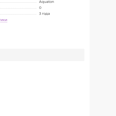
Aquaton
0
3 года
тики