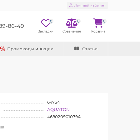
Личный кабинет
0
0
0
289-86-49
Промокоды и Акции
Статьи
64754
AQUATON
4680209010794