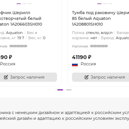
фчик Шерилл
Тумба под раковину Шер
хстворчатый белый
85 белый Aquaton
aton 1A206603SH010
1A208801SH010
нд:
Aquaton
Вес в
Полка:
стекло, влдсп
Белье
овке, кг:
19.7
Вес, кг:
0
корзина:
нет
Бренд:
Aquat
490 ₽
41190 ₽
Россия
Россия
Запрос наличия
Запрос наличия
хника с немецким дизайном и адаптацией к российским у
ейский дизайн и адаптацию к российским условиям эксплуа