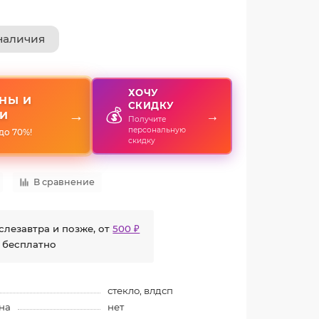
наличия
ХОЧУ
НЫ И
СКИДКУ
💰
→
→
И
Получите
персональную
до 70%!
скидку
В сравнение
слезавтра и позже, от
500 ₽
 бесплатно
стекло, влдсп
на
нет