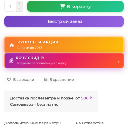
В корзину
Быстрый заказ
КУПОНЫ И АКЦИИ
🔥
→
Скидки до 70%!
ХОЧУ СКИДКУ
💰
→
Получите персональную скидку
В закладки
В сравнение
Доставка послезавтра и позже, от
500 ₽
Самовывоз - бесплатно
Дополнительные параметры
на 1 отверстие