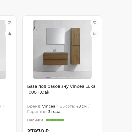
База под раковину Vincea Luka
База под
1000 T.Oak
Chiara 2
м
Бренд:
Vincea
Высота:
48 см
Бренд:
Vi
Гарантия:
3 года
Гарантия
27970 ₽
28160 