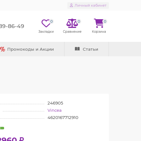
Личный кабинет
0
0
0
289-86-49
Промокоды и Акции
Статьи
246905
Vincea
4620167712910
2960 ₽