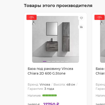
Товары этого производителя
-13%
-13%
cea
База под раковину Vincea
База
Chiara 2D 600 G.Stone
Chiar
44 см
Бренд:
Vincea
Высота:
48 см
Брен
Гарантия:
3 года
Гаран
21750 ₽
24860 ₽
24860