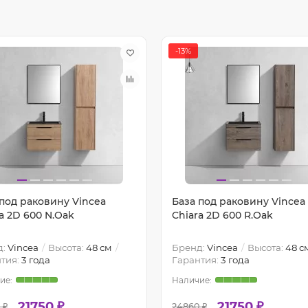
-13%
 под раковину Vincea
База под раковину Vincea
a 2D 600 N.Oak
Chiara 2D 600 R.Oak
д:
Vincea
Высота:
48 см
Бренд:
Vincea
Высота:
48 с
тия:
3 года
Гарантия:
3 года
21750 ₽
21750 ₽
 ₽
24860 ₽