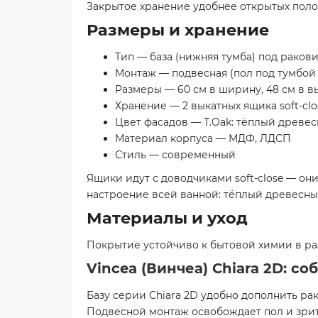
Закрытое хранение удобнее открытых полок
Размеры и хранение
Тип — база (нижняя тумба) под раков
Монтаж — подвесная (пол под тумбой 
Размеры — 60 см в ширину, 48 см в вы
Хранение — 2 выкатных ящика soft-clo
Цвет фасадов — T.Oak: тёплый древе
Материал корпуса — МДФ, ЛДСП
Стиль — современный
Ящики идут с доводчиками soft-close — они
настроение всей ванной: тёплый древесный
Материалы и уход
Покрытие устойчиво к бытовой химии в раз
Vincea (Винчеа) Chiara 2D: с
Базу серии Chiara 2D удобно дополнить ра
Подвесной монтаж освобождает пол и зрит