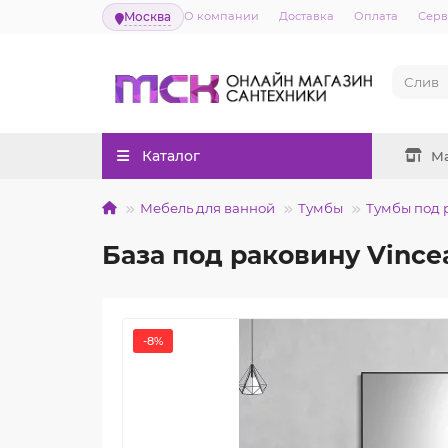
Москва
О компании
Доставка
Оплата
Серв
Каталог
М
Мебель для ванной
Тумбы
Тумбы под 
База под раковину Vincea
-8%