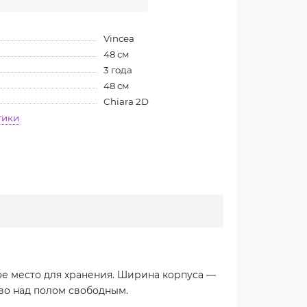
Vincea
48 см
3 года
48 см
Chiara 2D
тики
тое место для хранения. Ширина корпуса —
тво над полом свободным.