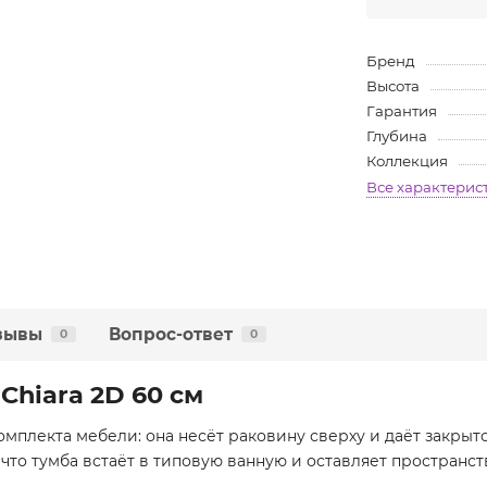
Бренд
Высота
Гарантия
Глубина
Коллекция
Все характерис
зывы
Вопрос-ответ
0
0
Chiara 2D 60 см
комплекта мебели: она несёт раковину сверху и даёт закры
ак что тумба встаёт в типовую ванную и оставляет пространс