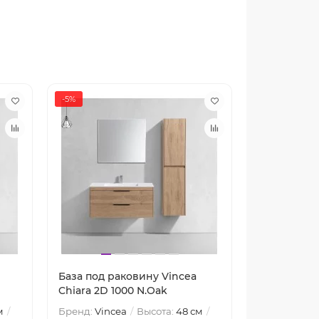
-5%
-11%
База под раковину Vincea
База под р
Chiara 2D 1000 N.Oak
Chiara 2D 1
м
Бренд:
Vincea
Высота:
48 см
Бренд:
Vinc