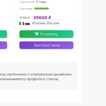
Гарантия:
3 года
Гарантия:
3 
29600 ₽
27
31160 ₽
31160 ₽
Италия, Россия
Ита
В корзину
Быстрый заказ
Бы
енд сантехники с итальянским дизайном.
 алюминиевого профиля и стекла.