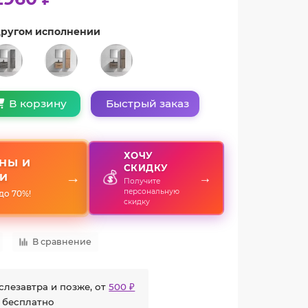
 другом исполнении
Быстрый заказ
В корзину
ХОЧУ
НЫ И
СКИДКУ
💰
→
→
И
Получите
персональную
до 70%!
скидку
В сравнение
слезавтра и позже, от
500 ₽
 бесплатно