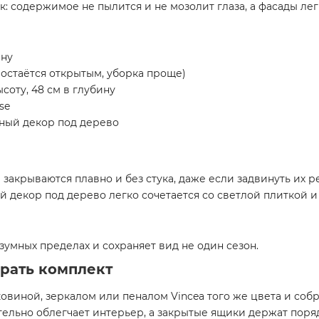
: содержимое не пылится и не мозолит глаза, а фасады ле
ину
остаётся открытым, уборка проще)
соту, 48 см в глубину
se
сный декор под дерево
 закрываются плавно и без стука, даже если задвинуть их р
 декор под дерево легко сочетается со светлой плиткой и
умных пределах и сохраняет вид не один сезон.
обрать комплект
ковиной, зеркалом или пеналом Vincea того же цвета и соб
ельно облегчает интерьер, а закрытые ящики держат поряд