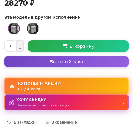
28270 ₽
Эта модель в другом исполнении
В корзину
Быстрый заказ
КУПОНЫ И АКЦИИ
🔥
→
Скидки до 70%!
ХОЧУ СКИДКУ
💰
→
Получите персональную скидку
В закладки
В сравнение