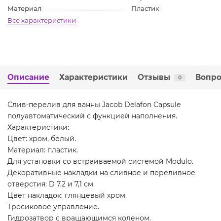
Материал
Пластик
Все характеристики
Описание
Характеристики
Отзывы
Вопро
0
Слив-перелив для ванны Jacob Delafon Capsule
полуавтоматический с функцией наполнения.
Характеристики:
Цвет: хром, белый.
Материал: пластик.
Для установки со встраиваемой системой Modulo.
Декоративные накладки на сливное и переливное
отверстия: D 7,2 и 7,1 см.
Цвет накладок: глянцевый хром.
Тросиковое управление.
Гидрозатвор с вращающимся коленом.