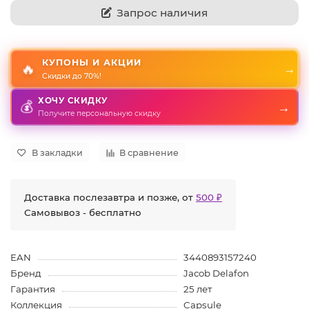
Запрос наличия
КУПОНЫ И АКЦИИ
🔥
→
Скидки до 70%!
ХОЧУ СКИДКУ
💰
→
Получите персональную скидку
В закладки
В сравнение
Доставка послезавтра и позже, от
500 ₽
Самовывоз - бесплатно
EAN
3440893157240
Бренд
Jacob Delafon
Гарантия
25 лет
Коллекция
Capsule