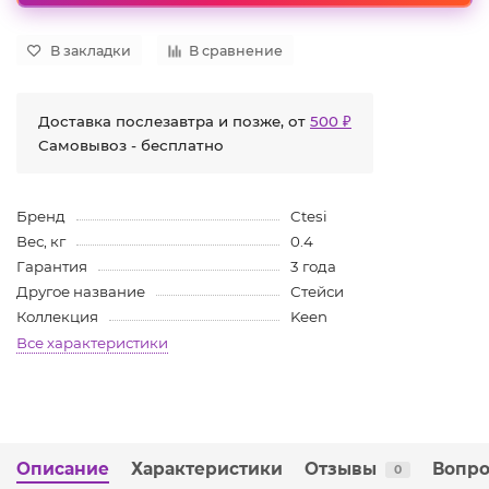
В закладки
В сравнение
Доставка послезавтра и позже, от
500 ₽
Самовывоз - бесплатно
Бренд
Ctesi
Вес, кг
0.4
Гарантия
3 года
Другое название
Стейси
Коллекция
Keen
Все характеристики
Описание
Характеристики
Отзывы
Вопро
0