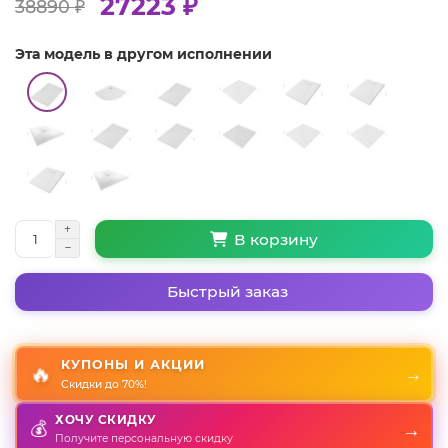
27223 ₽
38890 ₽
Эта модель в другом исполнении
В корзину
Быстрый заказ
КУПОНЫ И АКЦИИ
🔥
→
Скидки до 70%!
ХОЧУ СКИДКУ
💰
→
Получите персональную скидку