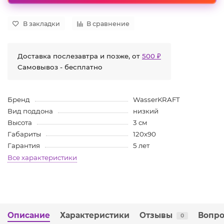
В закладки
В сравнение
Доставка послезавтра и позже, от
500 ₽
Самовывоз - бесплатно
Бренд
WasserKRAFT
Вид поддона
низкий
Высота
3 см
Габариты
120х90
Гарантия
5 лет
Все характеристики
Описание
Характеристики
Отзывы
Вопро
0