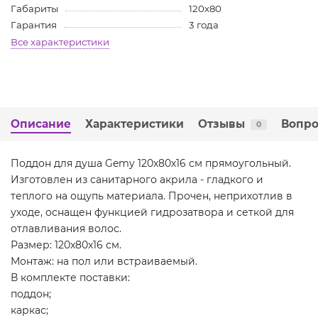
Габариты
120х80
Гарантия
3 года
Все характеристики
Описание
Характеристики
Отзывы
Вопро
0
Поддон для душа Gemy 120х80х16 см прямоугольный.
Изготовлен из санитарного акрила - гладкого и
теплого на ощупь материала. Прочен, неприхотлив в
уходе, оснащен функцией гидрозатвора и сеткой для
отлавливания волос.
Размер: 120x80x16 см.
Монтаж: на пол или встраиваемый.
В комплекте поставки:
поддон;
каркас;