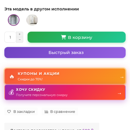
Эта модель в другом исполнении
В корзину
Быстрый заказ
КУПОНЫ И АКЦИИ
🔥
→
Скидки до 70%!
ХОЧУ СКИДКУ
→
💰
Получите персональную скидку
В закладки
В сравнение