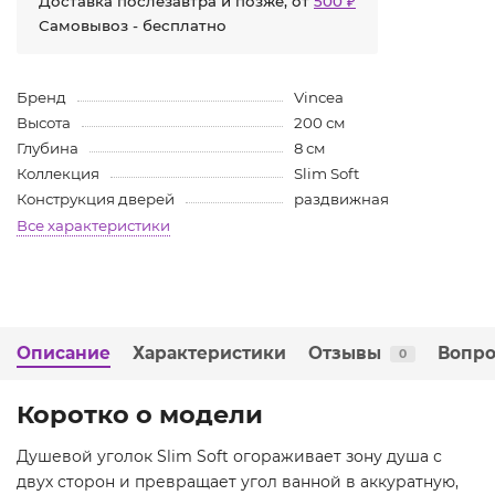
Доставка послезавтра и позже, от
500 ₽
Самовывоз - бесплатно
Бренд
Vincea
Высота
200 см
Глубина
8 см
Коллекция
Slim Soft
Конструкция дверей
раздвижная
Все характеристики
Описание
Характеристики
Отзывы
Вопро
0
Коротко о модели
Душевой уголок Slim Soft огораживает зону душа с
двух сторон и превращает угол ванной в аккуратную,