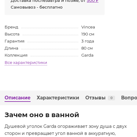
Доставка послезавтра и позже, от
500 ₽
Самовывоз - бесплатно
Бренд
Vincea
Высота
190 см
Гарантия
3 года
Длина
80 см
Коллекция
Garda
Все характеристики
Описание
Характеристики
Отзывы
Вопро
0
Зачем оно в ванной
Душевой уголок Garda огораживает зону душа с двух
сторон и превращает угол ванной в аккуратную,