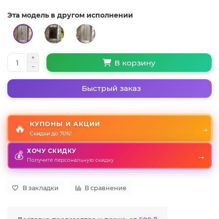
Эта модель в другом исполнении
В корзину
Быстрый заказ
КУПОНЫ И АКЦИИ
🔥
→
Скидки до 70%!
ХОЧУ СКИДКУ
→
💰
Получите персональную скидку
В закладки
В сравнение