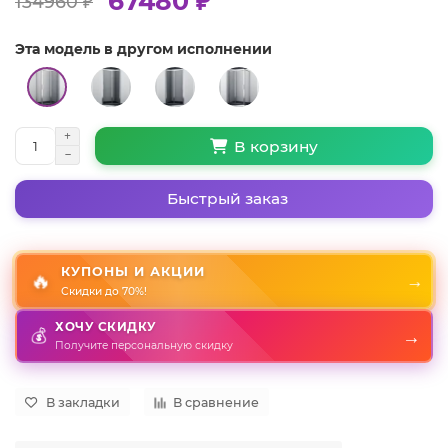
67480 ₽
134960 ₽
Эта модель в другом исполнении
В корзину
Быстрый заказ
КУПОНЫ И АКЦИИ
🔥
→
Скидки до 70%!
ХОЧУ СКИДКУ
→
💰
Получите персональную скидку
В закладки
В сравнение