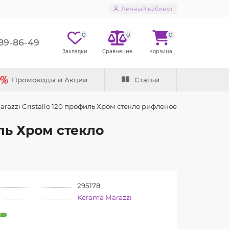
Личный кабинет
0
0
0
289-86-49
Промокоды и Акции
Статьи
azzi Cristallo 120 профиль Хром стекло рифленое
ль Хром стекло
295178
Kerama Marazzi