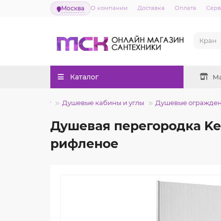
Москва
О компании
Доставка
Оплата
Серв
Каталог
М
Душевые кабины и углы
Душевые огражде
Душевая перегородка Ker
рифленое