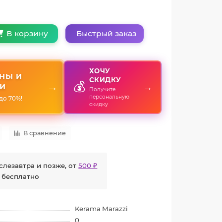
Быстрый заказ
В корзину
ХОЧУ
НЫ И
СКИДКУ
💰
→
→
И
Получите
персональную
до 70%!
скидку
В сравнение
слезавтра и позже, от
500 ₽
 бесплатно
Kerama Marazzi
0