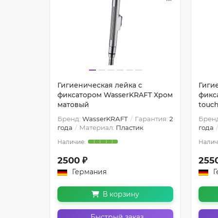
Гигиеническая лейка с
Гиги
фиксатором WasserKRAFT Хром
фикс
матовый
touc
Бренд:
WasserKRAFT
Гарантия:
2
Брен
года
Материал:
Пластик
года
2500 ₽
255
Германия
Г
В корзину
Быстрый заказ