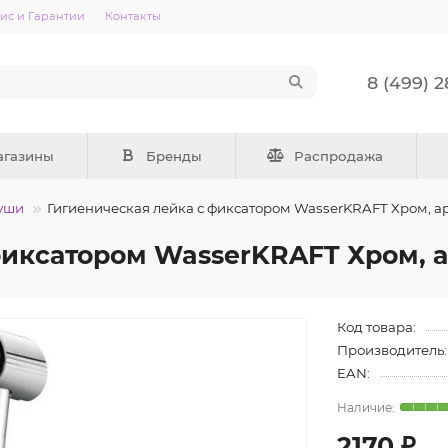
ис и Гарантии
Контакты
8 (499) 
агазины
Бренды
Распродажа
уши
Гигиеническая лейка с фиксатором WasserKRAFT Хром, а
фиксатором WasserKRAFT Хром, а
Код товара:
Производитель:
EAN:
2170 ₽