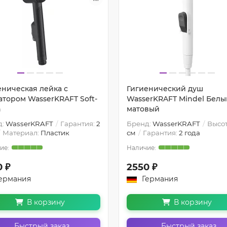
еническая лейка с
Гигиенический душ
атором WasserKRAFT Soft-
WasserKRAFT Mindel Белы
h
матовый
д:
WasserKRAFT
Гарантия:
2
Бренд:
WasserKRAFT
Высот
Материал:
Пластик
см
Гарантия:
2 года
0 ₽
2550 ₽
ермания
Германия
В корзину
В корзину
Быстрый заказ
Быстрый заказ