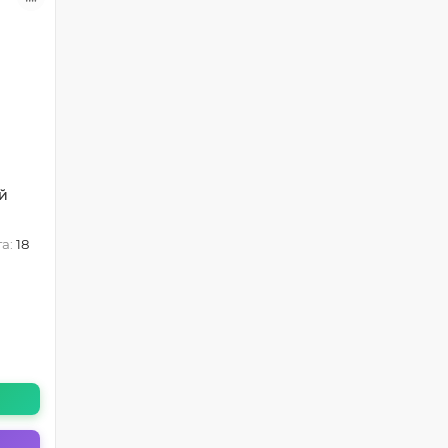
й
а:
18