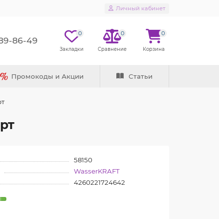
Личный кабинет
0
0
0
289-86-49
Промокоды и Акции
Статьи
рт
рт
58150
WasserKRAFT
4260221724642