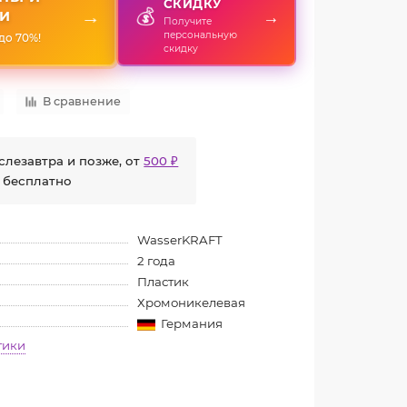
СКИДКУ
💰
→
→
И
Получите
персональную
до 70%!
скидку
В сравнение
слезавтра и позже, от
500 ₽
 бесплатно
WasserKRAFT
2 года
Пластик
Хромоникелевая
Германия
тики