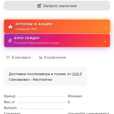
Запрос наличия
КУПОНЫ И АКЦИИ
🔥
→
Скидки до 70%!
ХОЧУ СКИДКУ
💰
→
Получите персональную скидку
В закладки
В сравнение
Доставка послезавтра и позже, от
500 ₽
Самовывоз - бесплатно
Бренд
Фонжао
Вес, кг
0
Выпуск
Гарантия
уточняйте у менеджера