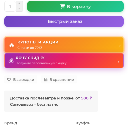
В корзину
Быстрый заказ
КУПОНЫ И АКЦИИ
🔥
→
Скидки до 70%!
ХОЧУ СКИДКУ
💰
→
Получите персональную скидку
В закладки
В сравнение
Доставка послезавтра и позже, от
500 ₽
Самовывоз - бесплатно
Бренд
Хуафон