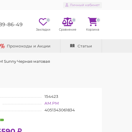
Личный кабинет
0
0
0
289-86-49
Промокоды и Акции
Статьи
M Sunny Черная матовая
154423
AM.PM
4051343061834
5590 ₽