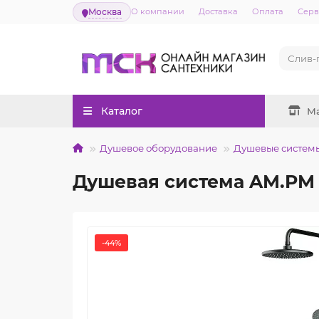
Москва
О компании
Доставка
Оплата
Серв
Каталог
М
Душевое оборудование
Душевые систем
Душевая система AM.PM 
-44%