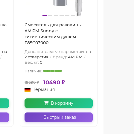
уша
Смеситель для раковины
Душевая с
AM.PM Sunny с
Sunny F07
гигиеническим душем
F85C03000
:
на
Дополнительные параметры:
на
Дополнител
2 отверстия
Бренд:
AM.PM
3 отверстия
Вес, кг:
0
Гарантия:
2 
10490 ₽
40100 ₽
19690 ₽
Германия
Герман
В корзину
Быстрый заказ
Бы