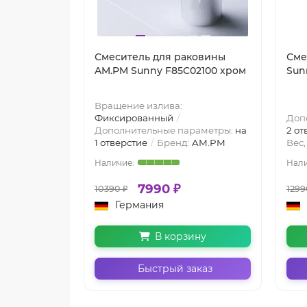
Смеситель для раковины
Сме
AM.PM Sunny F85C02100 хром
Sun
Вращение излива:
Фиксированный
Доп
Дополнительные параметры:
на
2 от
1 отверстие
Бренд:
AM.PM
Вес,
7990 ₽
10390 ₽
1299
Германия
В корзину
Быстрый заказ