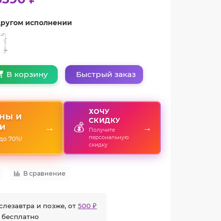
 другом исполнении
Быстрый заказ
В корзину
ХОЧУ
НЫ И
СКИДКУ
💰
→
→
И
Получите
персональную
до 70%!
скидку
В сравнение
слезавтра и позже, от
500 ₽
 бесплатно