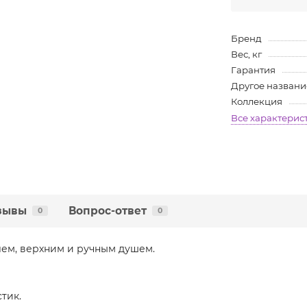
Бренд
Вес, кг
Гарантия
Другое названи
Коллекция
Все характерис
зывы
Вопрос-ответ
0
0
лем, верхним и ручным душем.
тик.