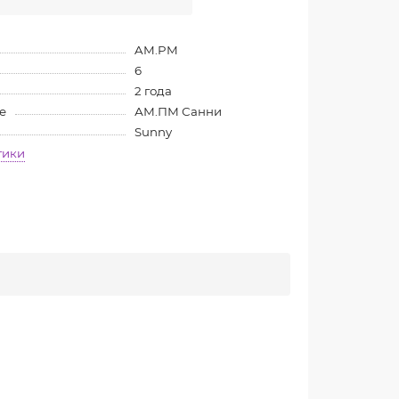
AM.PM
6
2 года
е
АМ.ПМ Санни
Sunny
тики