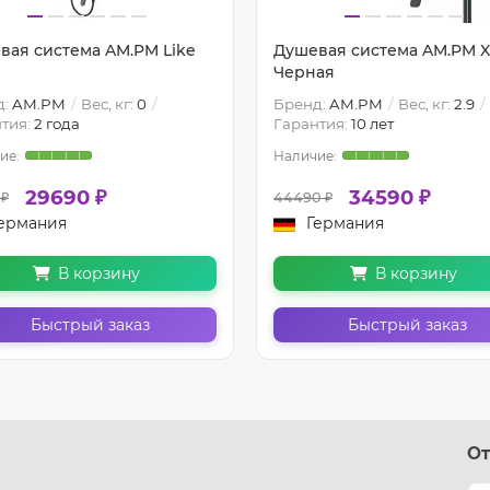
вая система AM.PM Like
Душевая система AM.PM X
Черная
д:
AM.PM
Вес, кг:
0
Бренд:
AM.PM
Вес, кг:
2.9
тия:
2 года
Гарантия:
10 лет
29690 ₽
34590 ₽
 ₽
44490 ₽
ермания
Германия
В корзину
В корзину
Быстрый заказ
Быстрый заказ
От