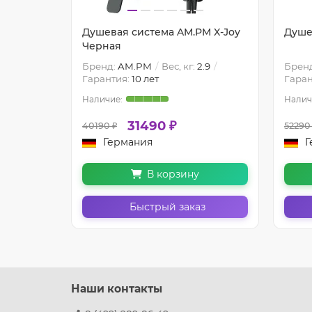
Душевая система AM.PM X-Joy
Душе
Черная
Бренд:
AM.PM
Вес, кг:
2.9
Брен
Гарантия:
10 лет
Гаран
31490 ₽
40190 ₽
52290
Германия
Г
В корзину
Быстрый заказ
Наши контакты