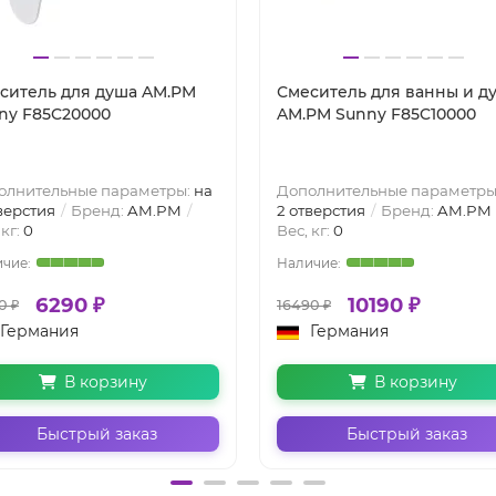
ситель для душа AM.PM
Смеситель для ванны и д
ny F85C20000
AM.PM Sunny F85C10000
олнительные параметры:
на
Дополнительные параметры
верстия
Бренд:
AM.PM
2 отверстия
Бренд:
AM.PM
 кг:
0
Вес, кг:
0
6290 ₽
10190 ₽
0 ₽
16490 ₽
Германия
Германия
В корзину
В корзину
Быстрый заказ
Быстрый заказ