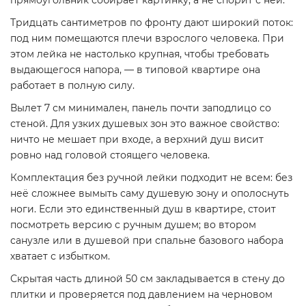
прямоугольник собирает картинку, а не спорит с ней.
Тридцать сантиметров по фронту дают широкий поток:
под ним помещаются плечи взрослого человека. При
этом лейка не настолько крупная, чтобы требовать
выдающегося напора, — в типовой квартире она
работает в полную силу.
Вылет 7 см минимален, панель почти заподлицо со
стеной. Для узких душевых зон это важное свойство:
ничто не мешает при входе, а верхний душ висит
ровно над головой стоящего человека.
Комплектация без ручной лейки подходит не всем: без
неё сложнее вымыть саму душевую зону и ополоснуть
ноги. Если это единственный душ в квартире, стоит
посмотреть версию с ручным душем; во втором
санузле или в душевой при спальне базового набора
хватает с избытком.
Скрытая часть длиной 50 см закладывается в стену до
плитки и проверяется под давлением на черновом