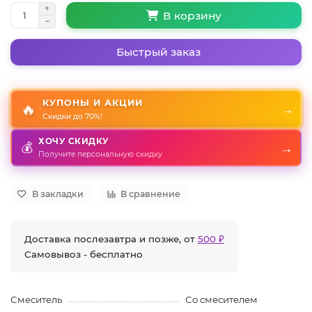
В корзину
Быстрый заказ
КУПОНЫ И АКЦИИ
🔥
→
Скидки до 70%!
ХОЧУ СКИДКУ
💰
→
Получите персональную скидку
В закладки
В сравнение
Доставка послезавтра и позже, от
500 ₽
Самовывоз - бесплатно
Смеситель
Со смесителем