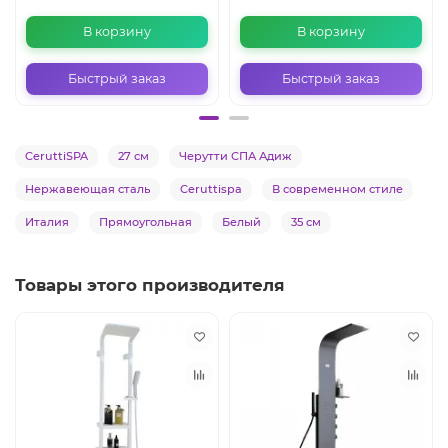
В корзину
В корзину
Быстрый заказ
Быстрый заказ
CeruttiSPA
27 см
Черутти СПА Адиж
Нержавеющая сталь
Ceruttispa
В современном стиле
Италия
Прямоугольная
Белый
35 см
Товары этого производителя