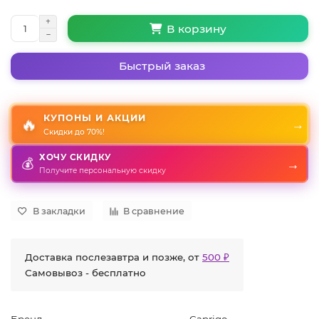
В корзину
Быстрый заказ
КУПОНЫ И АКЦИИ
🔥
→
Скидки до 70%!
ХОЧУ СКИДКУ
→
💰
Получите персональную скидку
В закладки
В сравнение
Доставка послезавтра и позже, от
500 ₽
Самовывоз - бесплатно