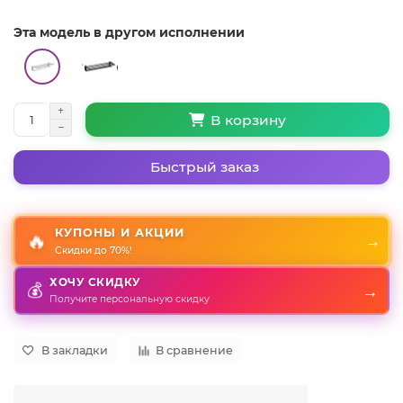
Эта модель в другом исполнении
В корзину
Быстрый заказ
КУПОНЫ И АКЦИИ
🔥
→
Скидки до 70%!
ХОЧУ СКИДКУ
💰
→
Получите персональную скидку
В закладки
В сравнение