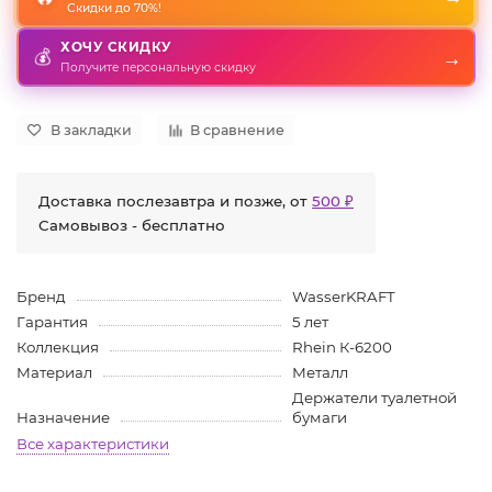
Скидки до 70%!
ХОЧУ СКИДКУ
💰
→
Получите персональную скидку
В закладки
В сравнение
Доставка послезавтра и позже, от
500 ₽
Самовывоз - бесплатно
Бренд
WasserKRAFT
Гарантия
5 лет
Коллекция
Rhein К-6200
Материал
Металл
Держатели туалетной
Назначение
бумаги
Все характеристики