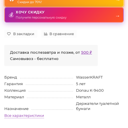
Скидки до 70%!
ХОЧУ СКИДКУ
💰
→
Получите персональную скидку
В закладки
В сравнение
Доставка послезавтра и позже, от
500 ₽
Самовывоз - бесплатно
Бренд
WasserKRAFT
Гарантия
5 лет
Коллекция
Donau K-9400
Материал
Металл
Держатели туалетной
Назначение
бумаги
Все характеристики