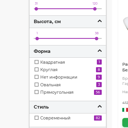
31
120
Фарфор
19
Фаянс
7
Высота, см
1
38
Форма
Квадратная
1
Ра
Круглая
8
Бе
Нет информации
9
Бр
Га
Овальная
3
Прямоугольная
56
41
Стиль
Современный
82