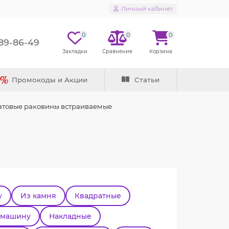
Личный кабинет
0
0
0
289-86-49
Промокоды и Акции
Статьи
товые раковины встраиваемые
у
Из камня
Квадратные
 машину
Накладные