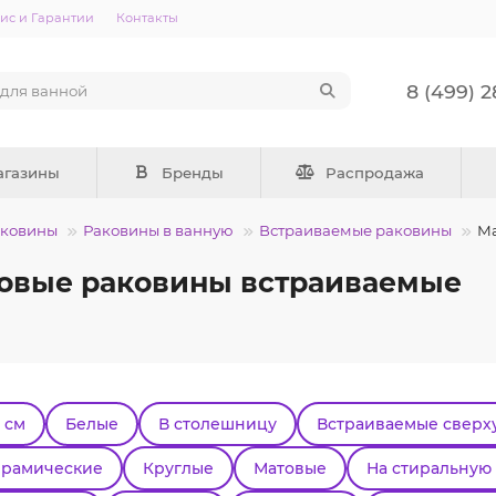
ис и Гарантии
Контакты
8 (499) 
агазины
Бренды
Распродажа
аковины
Раковины в ванную
Встраиваемые раковины
Ма
овые раковины встраиваемые
 см
Белые
В столешницу
Встраиваемые сверх
ерамические
Круглые
Матовые
На стиральную