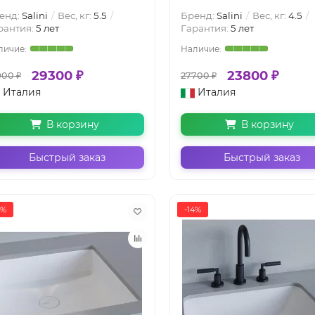
енд:
Salini
Вес, кг:
5.5
Бренд:
Salini
Вес, кг:
4.5
рантия:
5 лет
Гарантия:
5 лет
29300 ₽
23800 ₽
900 ₽
27700 ₽
Италия
Италия
В корзину
В корзину
Быстрый заказ
Быстрый заказ
4%
-14%