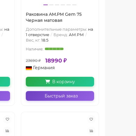
Раковина AM.PM Gem 75
Черная матовая
ы:
на
Дополнительные параметры:
на
1 отверстие
Бренд:
AM.PM
Вес, кг:
18.5
18990 ₽
23690 ₽
Германия
В корзину
Быстрый заказ