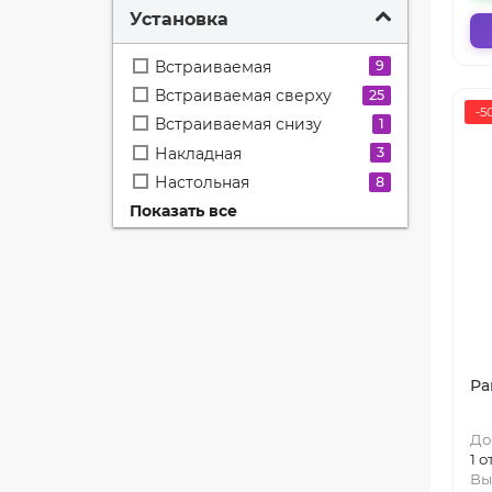
Установка
Встраиваемая
9
Встраиваемая сверху
25
-5
Встраиваемая снизу
1
Накладная
3
Настольная
8
Показать все
Подвесная
6
Полувстраиваемая
47
Ра
До
1 
Вы