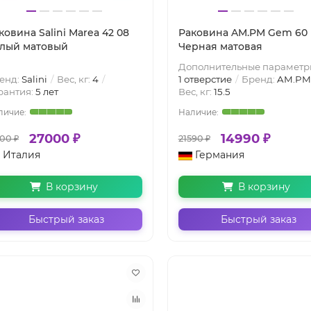
ковина Salini Marea 42 08
Раковина AM.PM Gem 60
лый матовый
Черная матовая
Дополнительные параметр
енд:
Salini
Вес, кг:
4
1 отверстие
Бренд:
AM.PM
рантия:
5 лет
Вес, кг:
15.5
27000 ₽
14990 ₽
500 ₽
21590 ₽
Италия
Германия
В корзину
В корзину
Быстрый заказ
Быстрый заказ