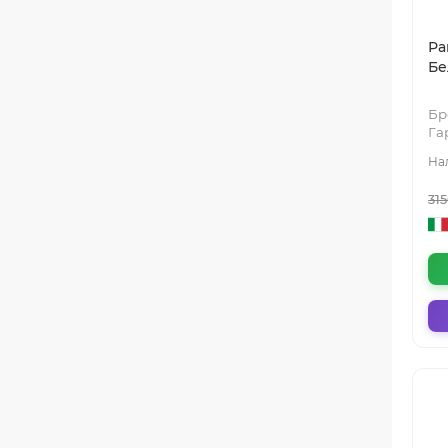
Ра
Бе
Бр
Га
31