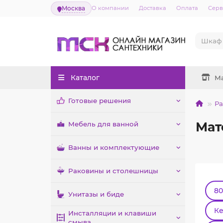
Москва
О компании
Доставка
Оплата
Серв
Каталог
М
Готовые решения
Р
Мат
Мебель для ванной
Ванны и комплектующие
Раковины и столешницы
80
Унитазы и биде
К
Инсталляции и клавиши
смыва