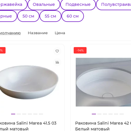
ержавейка
Овальные
Подвесные
Полувстраив
ерные
50 см
55 см
60 см
молчанию
Название
Цена
8%
-14%
ковина Salini Marea 41.5 03
Раковина Salini Marea 42 
лый матовый
Белый матовый