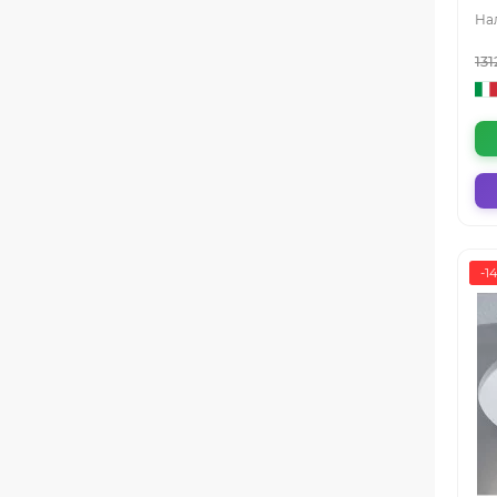
131
-1